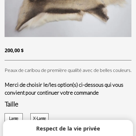
200,00
$
Peaux de caribou de première qualité avec de belles couleurs.
Merci de choisir le/les option(s) ci-dessous qui vous
convient pour continuer votre commande
Taille
Large
X-Large
Respect de la vie privée
200,00
$
200,00
$